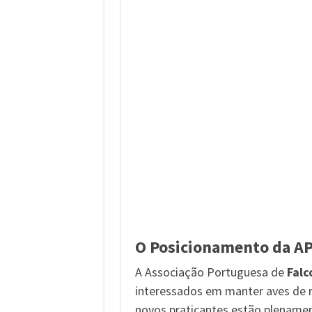
O Posicionamento da A
A Associação Portuguesa de
Falc
interessados em manter aves de r
novos praticantes estão plenamen