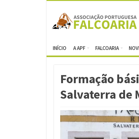
INÍCIO
A APF
FALCOARIA
NOV
Formação básic
Salvaterra de