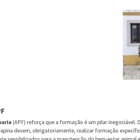
PF
oaria
(APF) reforça que a formação é um pilar inegociável
apina devem, obrigatoriamente, realizar formação específic
te sensibilizados para a manutenção do bem-estar animal e