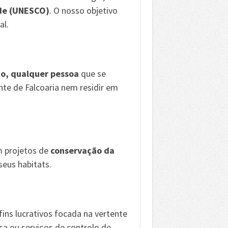
ade (UNESCO)
. O nosso objetivo
al.
o, qualquer pessoa
que se
nte de Falcoaria nem residir em
m projetos de
conservação da
seus habitats.
ns lucrativos focada na vertente
sa ou serviços de controlo de