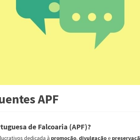
uentes APF
rtuguesa de Falcoaria (APF)?
lucrativos dedicada à
promoção
,
divulgação
e
preservaç