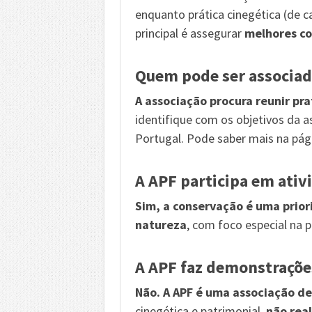
enquanto prática cinegética (de 
principal é assegurar
melhores co
Quem pode ser associad
A associação procura reunir pra
identifique com os objetivos da 
Portugal. Pode saber mais na pá
A APF participa em ativ
Sim, a conservação é uma prio
natureza
, com foco especial na 
A APF faz demonstrações
Não. A APF é uma associação d
cinegética e patrimonial,
não rea