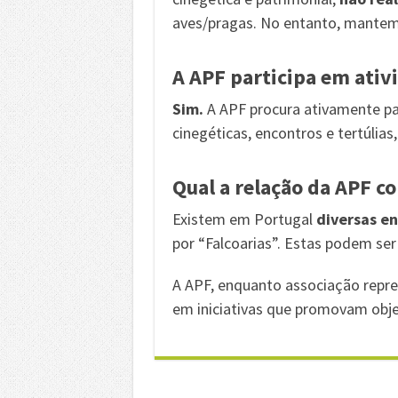
aves/pragas. No entanto, mante
A APF participa em ativ
Sim.
A APF procura ativamente pa
cinegéticas, encontros e tertúlia
Qual a relação da APF co
Existem em Portugal
diversas en
por “Falcoarias”. Estas podem ser
A APF, enquanto associação repres
em iniciativas que promovam obje