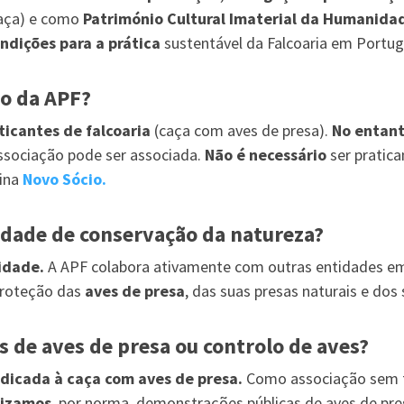
caça) e como
Património Cultural Imaterial da Humanid
ndições para a prática
sustentável da Falcoaria em Portug
o da APF?
ticantes de falcoaria
(caça com aves de presa).
No entant
associação pode ser associada.
Não é necessário
ser pratica
gina
Novo Sócio.
idade de conservação da natureza?
ridade.
A APF colabora ativamente com outras entidades e
proteção das
aves de presa
, das suas presas naturais e dos 
 de aves de presa ou controlo de aves?
edicada à caça com aves de presa.
Como associação sem fi
lizamos
, por norma, demonstrações públicas de aves de pre