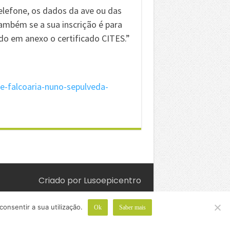
lefone, os dados da ave ou das
também se a sua inscrição é para
ado em anexo o certificado CITES.”
e-falcoaria-nuno-sepulveda-
Criado por
Lusoepicentro
onsentir a sua utilização.
Ok
Saber mais