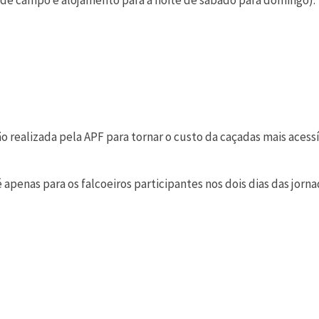
o de campo e alojamento para a noite de sábado para domingo).
realizada pela APF para tornar o custo da caçadas mais acessív
é apenas para os falcoeiros participantes nos dois dias das jorn