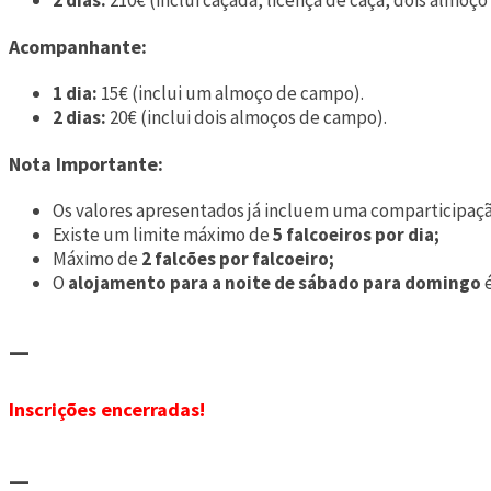
2 dias:
210€ (inclui caçada, licença de caça, dois almoç
Acompanhante:
1 dia:
15€ (inclui um almoço de campo).
2 dias:
20€ (inclui dois almoços de campo).
Nota Importante:
Os valores apresentados já incluem uma comparticipação 
Existe um limite máximo de
5
falcoeiros por dia;
Máximo de
2 falcões por falcoeiro;
O
alojamento para a noite de sábado para domingo
—
Inscrições encerradas!
—