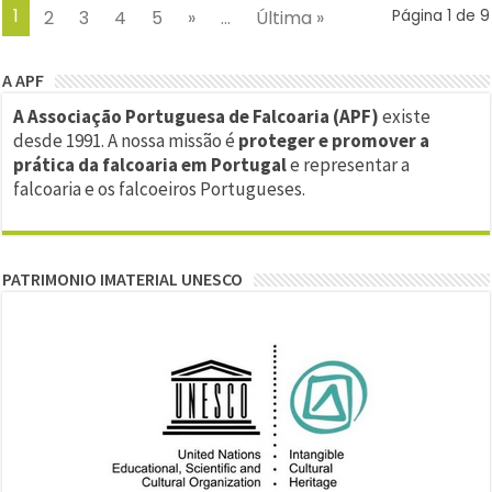
1
2
3
4
5
»
...
Última »
Página 1 de 9
A APF
A Associação Portuguesa de Falcoaria (APF)
existe
desde 1991. A nossa missão é
proteger e promover a
prática da falcoaria em Portugal
e representar a
falcoaria e os falcoeiros Portugueses.
PATRIMONIO IMATERIAL UNESCO