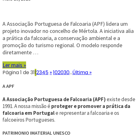
A Associação Portuguesa de Falcoaria (APF) lidera um
projeto inovador no concelho de Mértola. A iniciativa alia
a prática da falcoaria, a conservação ambiental e a
promoção do turismo regional. O modelo responde
diretamente …
Ler mais »
Página 1 de 31
1
2
3
4
5
»
10
20
30
...
Última »
A APF
A Associação Portuguesa de Falcoaria (APF)
existe desde
1991. A nossa missão é
proteger e promover a prática da
falcoaria em Portugal
e representar a falcoaria e os
falcoeiros Portugueses.
PATRIMONIO IMATERIAL UNESCO