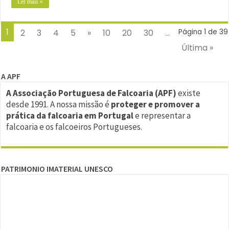
Ler mais »
1
2
3
4
5
»
10
20
30
...
Página 1 de 39
Última »
A APF
A Associação Portuguesa de Falcoaria (APF)
existe
desde 1991. A nossa missão é
proteger e promover a
prática da falcoaria em Portugal
e representar a
falcoaria e os falcoeiros Portugueses.
PATRIMONIO IMATERIAL UNESCO